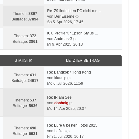
u
e
i
e
r
t
Re: Z9 findet den PC nicht me…
Themen:
3867
s
B
r
N
von
Der Eiserne
Beiträge:
37894
t
e
a
e
So 5. Apr 2026, 17:45
e
i
g
u
r
t
e
ICC Profile für Epson Stylus …
Themen:
372
B
r
N
s
von
Andreas G
Beiträge:
3861
e
a
e
t
Mi 9. Apr 2025, 20:13
i
g
u
e
t
e
r
STATISTIK
LETZTER BEITRAG
r
s
B
a
t
e
g
e
i
Re: Bangkok / Hong Kong
Themen:
431
N
r
t
von
klaus p
Beiträge:
24617
e
B
r
Mo 6. Jul 2026, 11:59
u
e
a
e
i
g
Re: IR am See
s
t
Themen:
537
N
von
donholg
t
r
Beiträge:
5936
e
Mo 14. Apr 2025, 20:37
e
a
u
r
g
e
B
s
Re: Eure 6 besten Fotos 2025
e
Themen:
490
N
t
von
Lefkes
i
Beiträge:
6931
e
e
Fr 31. Jul 2026, 10:17