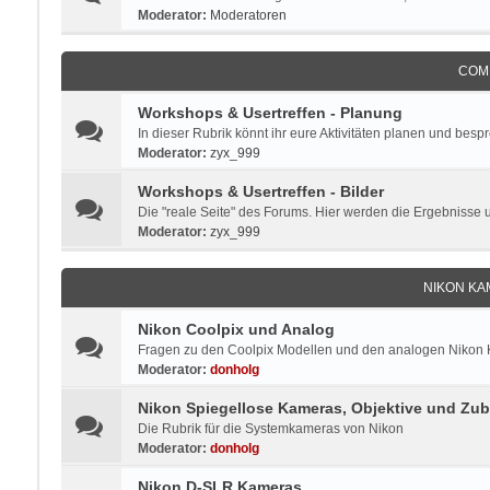
Moderator:
Moderatoren
COM
Workshops & Usertreffen - Planung
In dieser Rubrik könnt ihr eure Aktivitäten planen und besp
Moderator:
zyx_999
Workshops & Usertreffen - Bilder
Die "reale Seite" des Forums. Hier werden die Ergebnisse 
Moderator:
zyx_999
NIKON KA
Nikon Coolpix und Analog
Fragen zu den Coolpix Modellen und den analogen Nikon Ka
Moderator:
donholg
Nikon Spiegellose Kameras, Objektive und Zu
Die Rubrik für die Systemkameras von Nikon
Moderator:
donholg
Nikon D-SLR Kameras