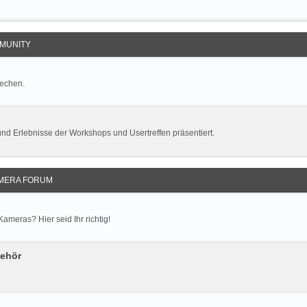
MUNITY
rechen.
und Erlebnisse der Workshops und Usertreffen präsentiert.
MERA FORUM
meras? Hier seid Ihr richtig!
behör