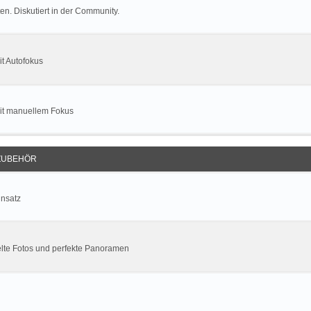
n. Diskutiert in der Community.
t Autofokus
mit manuellem Fokus
ZUBEHÖR
insatz
lte Fotos und perfekte Panoramen