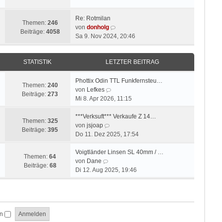
t
u
r
r
e
B
a
Re: Rotmilan
s
e
Themen:
246
g
N
von
donholg
t
i
Beiträge:
4058
e
Sa 9. Nov 2024, 20:46
e
t
u
r
r
e
B
a
STATISTIK
LETZTER BEITRAG
s
e
g
t
i
e
Phottix Odin TTL Funkfernsteu…
t
Themen:
240
N
r
von
Lefkes
r
Beiträge:
273
e
B
Mi 8. Apr 2026, 11:15
a
u
e
g
e
i
***Verksuft*** Verkaufe Z 14…
Themen:
325
N
s
t
von
jsjoap
Beiträge:
395
e
t
r
Do 11. Dez 2025, 17:54
u
e
a
e
r
g
Voigtländer Linsen SL 40mm / …
Themen:
64
N
s
B
von
Dane
Beiträge:
68
e
t
e
Di 12. Aug 2025, 19:46
u
e
i
e
r
t
s
B
r
t
e
a
en
e
i
g