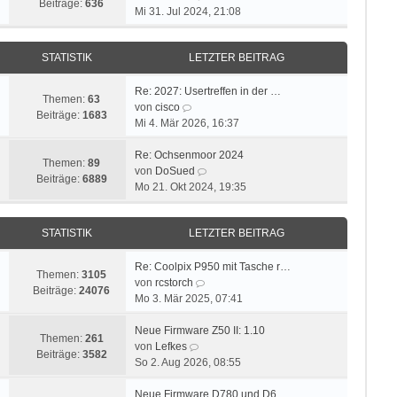
Beiträge:
636
e
Mi 31. Jul 2024, 21:08
u
e
STATISTIK
LETZTER BEITRAG
s
t
e
Re: 2027: Usertreffen in der …
Themen:
63
N
r
von
cisco
Beiträge:
1683
e
B
Mi 4. Mär 2026, 16:37
u
e
e
i
Re: Ochsenmoor 2024
Themen:
89
s
t
N
von
DoSued
Beiträge:
6889
t
r
e
Mo 21. Okt 2024, 19:35
e
a
u
r
g
e
STATISTIK
LETZTER BEITRAG
B
s
e
t
i
e
Re: Coolpix P950 mit Tasche r…
Themen:
3105
t
N
r
von
rcstorch
Beiträge:
24076
r
e
B
Mo 3. Mär 2025, 07:41
a
u
e
g
e
i
Neue Firmware Z50 II: 1.10
Themen:
261
N
s
t
von
Lefkes
Beiträge:
3582
e
t
r
So 2. Aug 2026, 08:55
u
e
a
e
r
g
Neue Firmware D780 und D6