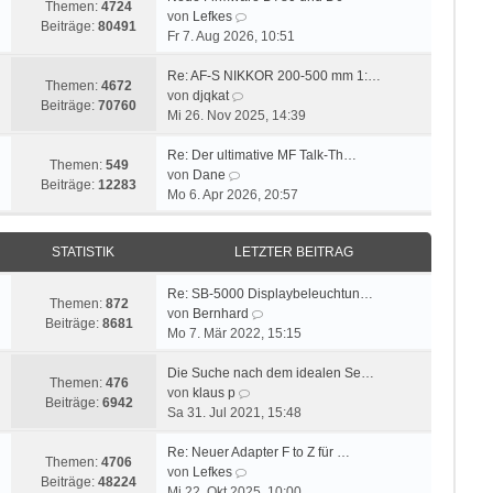
Themen:
4724
s
N
B
von
Lefkes
Beiträge:
80491
t
e
e
Fr 7. Aug 2026, 10:51
e
u
i
r
e
t
Re: AF-S NIKKOR 200-500 mm 1:…
Themen:
4672
N
B
s
r
von
djqkat
Beiträge:
70760
e
e
t
a
Mi 26. Nov 2025, 14:39
u
i
e
g
e
t
r
Re: Der ultimative MF Talk-Th…
Themen:
549
N
s
r
B
von
Dane
Beiträge:
12283
e
t
a
e
Mo 6. Apr 2026, 20:57
u
e
g
i
e
r
t
STATISTIK
LETZTER BEITRAG
s
B
r
t
e
a
e
i
g
Re: SB-5000 Displaybeleuchtun…
Themen:
872
r
t
N
von
Bernhard
Beiträge:
8681
B
r
e
Mo 7. Mär 2022, 15:15
e
a
u
i
g
e
Die Suche nach dem idealen Se…
Themen:
476
t
N
s
von
klaus p
Beiträge:
6942
r
e
t
Sa 31. Jul 2021, 15:48
a
u
e
g
e
r
Re: Neuer Adapter F to Z für …
Themen:
4706
N
s
B
von
Lefkes
Beiträge:
48224
e
t
e
Mi 22. Okt 2025, 10:00