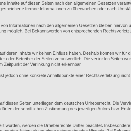
ene Inhalte auf diesen Seiten nach den allgemeinen Gesetzen verantw
er gespeicherte fremde Informationen zu überwachen oder nach Umständ
von Informationen nach den allgemeinen Gesetzen bleiben hiervon unb
zung möglich. Bei Bekanntwerden von entsprechenden Rechtsverletzu
 auf deren Inhalte wir keinen Einfluss haben. Deshalb können wir fü
bieter oder Betreiber der Seiten verantwortlich. Die verlinkten Seiten
 Zeitpunkt der Verlinkung nicht erkennbar.
en ist jedoch ohne konkrete Anhaltspunkte einer Rechtsverletzung ni
auf diesen Seiten unterliegen dem deutschen Urheberrecht. Die Verviel
rfen der schriftlichen Zustimmung des jeweiligen Autors bzw. Erstel
tellt wurden, werden die Urheberrechte Dritter beachtet. Insbesondere
m werden, bitten wir um einen entsprechenden Hinweis. Bei Bekannt