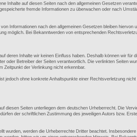
ene Inhalte auf diesen Seiten nach den allgemeinen Gesetzen verantw
er gespeicherte fremde Informationen zu überwachen oder nach Umständ
von Informationen nach den allgemeinen Gesetzen bleiben hiervon unb
zung möglich. Bei Bekanntwerden von entsprechenden Rechtsverletzu
 auf deren Inhalte wir keinen Einfluss haben. Deshalb können wir fü
bieter oder Betreiber der Seiten verantwortlich. Die verlinkten Seiten
 Zeitpunkt der Verlinkung nicht erkennbar.
en ist jedoch ohne konkrete Anhaltspunkte einer Rechtsverletzung ni
auf diesen Seiten unterliegen dem deutschen Urheberrecht. Die Verviel
rfen der schriftlichen Zustimmung des jeweiligen Autors bzw. Erstel
tellt wurden, werden die Urheberrechte Dritter beachtet. Insbesondere
m werden, bitten wir um einen entsprechenden Hinweis. Bei Bekannt