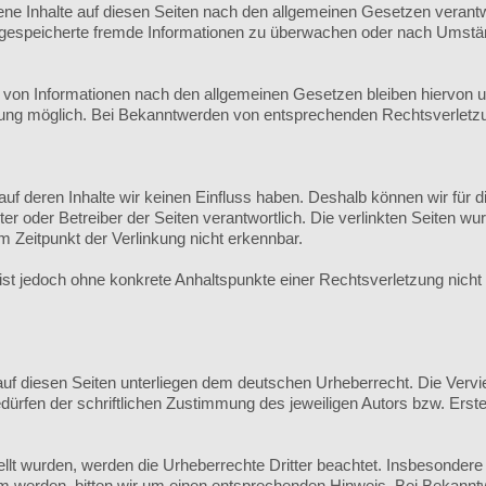
ene Inhalte auf diesen Seiten nach den allgemeinen Gesetzen verantw
er gespeicherte fremde Informationen zu überwachen oder nach Umständ
von Informationen nach den allgemeinen Gesetzen bleiben hiervon unb
zung möglich. Bei Bekanntwerden von entsprechenden Rechtsverletzu
 auf deren Inhalte wir keinen Einfluss haben. Deshalb können wir fü
bieter oder Betreiber der Seiten verantwortlich. Die verlinkten Seiten
 Zeitpunkt der Verlinkung nicht erkennbar.
en ist jedoch ohne konkrete Anhaltspunkte einer Rechtsverletzung ni
auf diesen Seiten unterliegen dem deutschen Urheberrecht. Die Verviel
rfen der schriftlichen Zustimmung des jeweiligen Autors bzw. Erstel
tellt wurden, werden die Urheberrechte Dritter beachtet. Insbesondere
m werden, bitten wir um einen entsprechenden Hinweis. Bei Bekannt