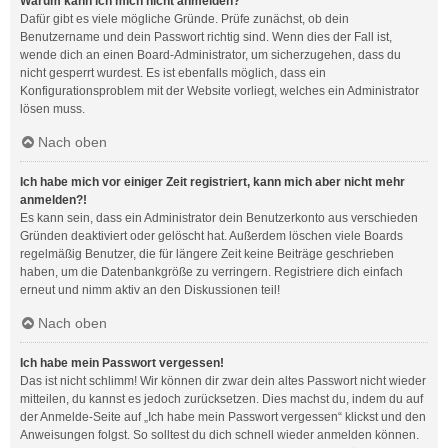
Warum kann ich mich nicht anmelden?
Dafür gibt es viele mögliche Gründe. Prüfe zunächst, ob dein
Benutzername und dein Passwort richtig sind. Wenn dies der Fall ist,
wende dich an einen Board-Administrator, um sicherzugehen, dass du
nicht gesperrt wurdest. Es ist ebenfalls möglich, dass ein
Konfigurationsproblem mit der Website vorliegt, welches ein Administrator
lösen muss.
Nach oben
Ich habe mich vor einiger Zeit registriert, kann mich aber nicht mehr
anmelden?!
Es kann sein, dass ein Administrator dein Benutzerkonto aus verschieden
Gründen deaktiviert oder gelöscht hat. Außerdem löschen viele Boards
regelmäßig Benutzer, die für längere Zeit keine Beiträge geschrieben
haben, um die Datenbankgröße zu verringern. Registriere dich einfach
erneut und nimm aktiv an den Diskussionen teil!
Nach oben
Ich habe mein Passwort vergessen!
Das ist nicht schlimm! Wir können dir zwar dein altes Passwort nicht wieder
mitteilen, du kannst es jedoch zurücksetzen. Dies machst du, indem du auf
der Anmelde-Seite auf „Ich habe mein Passwort vergessen“ klickst und den
Anweisungen folgst. So solltest du dich schnell wieder anmelden können.