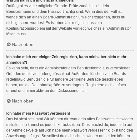
Warum kann ich mich nicht anmelden?
Dafür gibt es viele mögliche Gründe. Prüfe zunächst, ob dein
Benutzername und dein Passwort richtig sind. Wenn dies der Fall ist,
wende dich an einen Board-Administrator, um sicherzugehen, dass du
nicht gesperrt wurdest. Es ist ebenfalls möglich, dass ein
Konfigurationsproblem mit der Website vorliegt, welches ein Administrator
lösen muss.
Nach oben
Ich habe mich vor einiger Zeit registriert, kann mich aber nicht mehr
anmelden?!
Es kann sein, dass ein Administrator dein Benutzerkonto aus verschieden
Gründen deaktiviert oder gelöscht hat. Außerdem löschen viele Boards
regelmäßig Benutzer, die für längere Zeit keine Beiträge geschrieben
haben, um die Datenbankgröße zu verringern. Registriere dich einfach
erneut und nimm aktiv an den Diskussionen teil!
Nach oben
Ich habe mein Passwort vergessen!
Das ist nicht schlimm! Wir können dir zwar dein altes Passwort nicht wieder
mitteilen, du kannst es jedoch zurücksetzen. Dies machst du, indem du auf
der Anmelde-Seite auf „Ich habe mein Passwort vergessen“ klickst und den
Anweisungen folgst. So solltest du dich schnell wieder anmelden können.