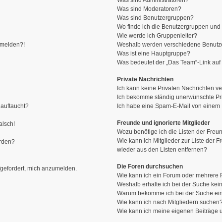
Was sind Administratoren?
Was sind Moderatoren?
Was sind Benutzergruppen?
Wo finde ich die Benutzergruppen und w
Wie werde ich Gruppenleiter?
anmelden?!
Weshalb werden verschiedene Benutzer
Was ist eine Hauptgruppe?
Was bedeutet der „Das Team“-Link auf 
Private Nachrichten
Ich kann keine Privaten Nachrichten ve
Ich bekomme ständig unerwünschte Pri
 auftaucht?
Ich habe eine Spam-E-Mail von einem M
Freunde und ignorierte Mitglieder
alsch!
Wozu benötige ich die Listen der Freun
Wie kann ich Mitglieder zur Liste der F
erden?
wieder aus den Listen entfernen?
Die Foren durchsuchen
fgefordert, mich anzumelden.
Wie kann ich ein Forum oder mehrere
Weshalb erhalte ich bei der Suche kei
Warum bekomme ich bei der Suche ein
Wie kann ich nach Mitgliedern suchen
Wie kann ich meine eigenen Beiträge