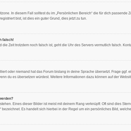
zone. In diesem Fall solltest du im „Persönlichen Bereich“ die für dich passende Ze
triert bist, ist dies ein guter Grund, dies jetzt zu tun.
h falsch!
und die Zeit trotzdem noch falsch ist, geht die Uhr des Servers vermutlich falsch. K
lliert oder niemand hat das Forum bislang in deine Sprache übersetzt. Frage ggf. e
en, wenn du es übersetzen würdest. Weitere Informationen dazu können auf der Websi
 werden?
ehen. Eines dieser Bilder ist meist mit deinem Rang verknüpft: Oft sind dies Ster
 bezeichnet. Es handelt sich hierbei in der Regel um ein persönliches Bild, welche