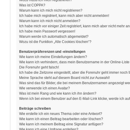
Wozu muss ich mich registrieren?
Was ist COPPA?
Warum kann ich mich nicht registrieren?
Ich habe mich registriert, kann mich aber nicht anmelden!
Warum kann ich mich nicht anmelden?
Ich habe mich vor einiger Zeit registriert, kann mich aber nicht mehr 
Ich habe mein Passwort vergessen!
Warum werde ich automatisch abgemeldet?
Wozu ist die Funktion „Alle Cookies löschen“?
Benutzerpräferenzen und -einstellungen
Wie kann ich meine Einstellungen ändern?
Wie kann ich verhindern, dass mein Benutzername in der Online-Liste
Die Forenuhr geht falsch!
Ich habe die Zeitzone eingestellt, aber die Forenuhr geht immer noch f
Meine Sprache steht auf diesem Board nicht zur Auswahl!
Was sind das für Bilder, die bei meinem Benutzernamen angezeigt w
Wie verwende ich einen Avatar?
Was ist mein Rang und wie kann ich ihn ändern?
Wenn ich bei einem Benutzer auf den E-Mail-Link klicke, werde ich au
Beiträge schreiben
Wie erstelle ich ein neues Thema oder eine Antwort?
Wie kann ich einen Beitrag bearbeiten oder löschen?
Wie kann ich meinem Beitrag eine Signatur anfügen?
Wie kann ich eine Umfrage erstellen?