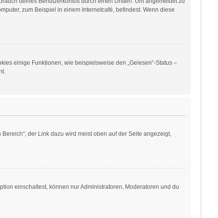
sbrauch deines Benutzerkontos durch einen Dritten. Um angemeldet zu
puter, zum Beispiel in einem Internetcafé, befindest. Wenn diese
okies einige Funktionen, wie beispielsweise den „Gelesen“-Status –
t.
Bereich“; der Link dazu wird meist oben auf der Seite angezeigt,
ption einschaltest, können nur Administratoren, Moderatoren und du