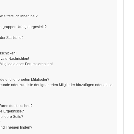
ie trete ich ihnen bei?
gruppen farbig dargestellt?
der Startseite?
rschicken!
vate Nachrichten!
itglied dieses Forums erhalten!
de und ignorierten Mitglieder?
reunde oder zur Liste der ignorierten Mitglieder hinzufügen oder diese
 Foren durchsuchen?
ne Ergebnisse?
e leere Seite?
?
 und Themen finden?