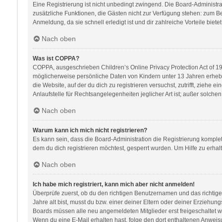
Eine Registrierung ist nicht unbedingt zwingend. Die Board-Administratio
zusätzliche Funktionen, die Gästen nicht zur Verfügung stehen: zum Bei
Anmeldung, da sie schnell erledigt ist und dir zahlreiche Vorteile bietet
Nach oben
Was ist COPPA?
COPPA, ausgeschrieben Children’s Online Privacy Protection Act of 199
möglicherweise persönliche Daten von Kindern unter 13 Jahren erhebe
die Website, auf der du dich zu registrieren versuchst, zutrifft, zieh
Anlaufstelle für Rechtsangelegenheiten jeglicher Art ist; außer solch
Nach oben
Warum kann ich mich nicht registrieren?
Es kann sein, dass die Board-Administration die Registrierung kompl
dem du dich registrieren möchtest, gesperrt wurden. Um Hilfe zu erhal
Nach oben
Ich habe mich registriert, kann mich aber nicht anmelden!
Überprüfe zuerst, ob du den richtigen Benutzernamen und das richti
Jahre alt bist, musst du bzw. einer deiner Eltern oder deiner Erziehung
Boards müssen alle neu angemeldeten Mitglieder erst freigeschaltet werd
Wenn du eine E-Mail erhalten hast, folge den dort enthaltenen Anweis