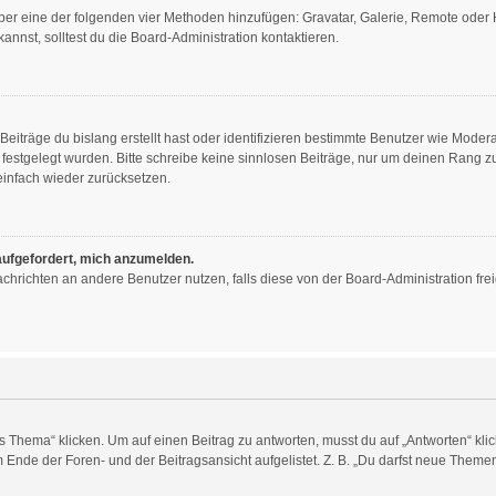
 über eine der folgenden vier Methoden hinzufügen: Gravatar, Galerie, Remote ode
nst, solltest du die Board-Administration kontaktieren.
eiträge du bislang erstellt hast oder identifizieren bestimmte Benutzer wie Mode
n festgelegt wurden. Bitte schreibe keine sinnlosen Beiträge, nur um deinen Rang
infach wieder zurücksetzen.
 aufgefordert, mich anzumelden.
 Nachrichten an andere Benutzer nutzen, falls diese von der Board-Administration 
ema“ klicken. Um auf einen Beitrag zu antworten, musst du auf „Antworten“ klicken
Ende der Foren- und der Beitragsansicht aufgelistet. Z. B. „Du darfst neue Themen 