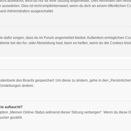
ht auswählst, wirst du nur für eine Sitzung angemeldet. Dies verhindert den Mis
auswählen. Dies ist nicht empfehlenswert, wenn du dich an einem öffentlichen Com
oard-Administration ausgeschaltet.
d die dafür sorgen, dass du im Forum angemeldet bleibst. Außerdem ermöglichen Co
obleme bei der An- oder Abmeldung hast, kann es helfen, wenn du die Cookies lösch
 Datenbank des Boards gespeichert. Um diese zu ändern, gehe in den „Persönlichen 
Einstellungen ändern.
ste auftaucht?
 Option „Meinen Online-Status während dieser Sitzung verbergen“. Wenn du diese O
ucher gezählt.