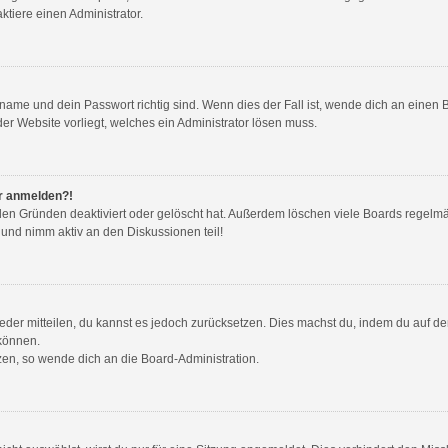
tiere einen Administrator.
name und dein Passwort richtig sind. Wenn dies der Fall ist, wende dich an einen 
der Website vorliegt, welches ein Administrator lösen muss.
hr anmelden?!
den Gründen deaktiviert oder gelöscht hat. Außerdem löschen viele Boards regelmäß
 und nimm aktiv an den Diskussionen teil!
wieder mitteilen, du kannst es jedoch zurücksetzen. Dies machst du, indem du auf d
 können.
tzen, so wende dich an die Board-Administration.