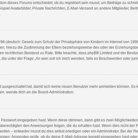
n dieses Forums entscheidet, ob du registriert sein musst, um Beiträge zu schreiben.
spiel Avatarbilder, Private Nachrichten, E-Mail-Versand an andere Mitglieder, Beit
.
8 (deutsch: Gesetz zum Schutz der Privatsphäre von Kindern im Internet von 1998) 
n, hierzu die Zustimmung der Eltern beziehungsweise des oder der Erziehungsberec
e einen rechtlichen Beistand zu Rate. Bitte beachte, dass phpBB Limited und der Bes
en, die unter der Frage „An wen soll ich mich wenden, falls es Beschwerden oder ju
ett ausgeschaltet hat, damit sich keine neuen Benutzer mehr anmelden können. Es 
ten, wende dich an die Board-Administration.
ge Passwort eingegeben hast. Wenn diese stimmen, dann gibt es zwei Möglichkeit
sberechtigten den Anweisungen folgen, die du erhalten hast. Wenn dies nicht der Fal
en – entweder musst du dies selbst erledigen oder ein Administrator. Bei der Regist
ungen. Ansonsten prüfe, ob du deine E-Mail-Adresse korrekt eingegeben hast oder 