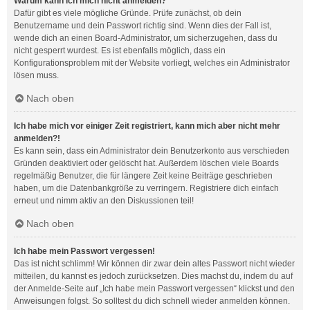
Warum kann ich mich nicht anmelden?
Dafür gibt es viele mögliche Gründe. Prüfe zunächst, ob dein
Benutzername und dein Passwort richtig sind. Wenn dies der Fall ist,
wende dich an einen Board-Administrator, um sicherzugehen, dass du
nicht gesperrt wurdest. Es ist ebenfalls möglich, dass ein
Konfigurationsproblem mit der Website vorliegt, welches ein Administrator
lösen muss.
Nach oben
Ich habe mich vor einiger Zeit registriert, kann mich aber nicht mehr
anmelden?!
Es kann sein, dass ein Administrator dein Benutzerkonto aus verschieden
Gründen deaktiviert oder gelöscht hat. Außerdem löschen viele Boards
regelmäßig Benutzer, die für längere Zeit keine Beiträge geschrieben
haben, um die Datenbankgröße zu verringern. Registriere dich einfach
erneut und nimm aktiv an den Diskussionen teil!
Nach oben
Ich habe mein Passwort vergessen!
Das ist nicht schlimm! Wir können dir zwar dein altes Passwort nicht wieder
mitteilen, du kannst es jedoch zurücksetzen. Dies machst du, indem du auf
der Anmelde-Seite auf „Ich habe mein Passwort vergessen“ klickst und den
Anweisungen folgst. So solltest du dich schnell wieder anmelden können.