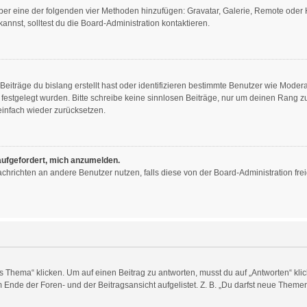
 über eine der folgenden vier Methoden hinzufügen: Gravatar, Galerie, Remote ode
nst, solltest du die Board-Administration kontaktieren.
eiträge du bislang erstellt hast oder identifizieren bestimmte Benutzer wie Mode
n festgelegt wurden. Bitte schreibe keine sinnlosen Beiträge, nur um deinen Rang
infach wieder zurücksetzen.
 aufgefordert, mich anzumelden.
 Nachrichten an andere Benutzer nutzen, falls diese von der Board-Administration 
ema“ klicken. Um auf einen Beitrag zu antworten, musst du auf „Antworten“ klicken
Ende der Foren- und der Beitragsansicht aufgelistet. Z. B. „Du darfst neue Themen 