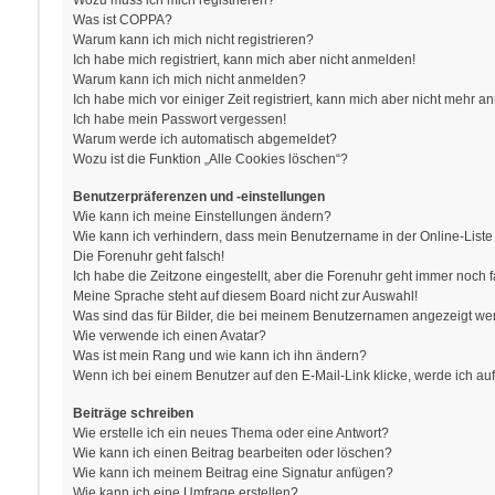
Wozu muss ich mich registrieren?
Was ist COPPA?
Warum kann ich mich nicht registrieren?
Ich habe mich registriert, kann mich aber nicht anmelden!
Warum kann ich mich nicht anmelden?
Ich habe mich vor einiger Zeit registriert, kann mich aber nicht mehr 
Ich habe mein Passwort vergessen!
Warum werde ich automatisch abgemeldet?
Wozu ist die Funktion „Alle Cookies löschen“?
Benutzerpräferenzen und -einstellungen
Wie kann ich meine Einstellungen ändern?
Wie kann ich verhindern, dass mein Benutzername in der Online-Liste
Die Forenuhr geht falsch!
Ich habe die Zeitzone eingestellt, aber die Forenuhr geht immer noch f
Meine Sprache steht auf diesem Board nicht zur Auswahl!
Was sind das für Bilder, die bei meinem Benutzernamen angezeigt w
Wie verwende ich einen Avatar?
Was ist mein Rang und wie kann ich ihn ändern?
Wenn ich bei einem Benutzer auf den E-Mail-Link klicke, werde ich au
Beiträge schreiben
Wie erstelle ich ein neues Thema oder eine Antwort?
Wie kann ich einen Beitrag bearbeiten oder löschen?
Wie kann ich meinem Beitrag eine Signatur anfügen?
Wie kann ich eine Umfrage erstellen?