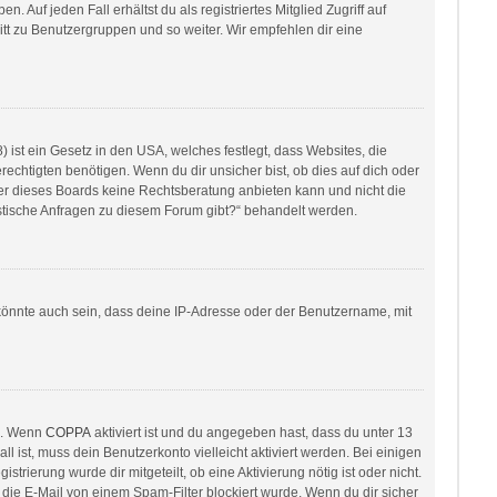
 Auf jeden Fall erhältst du als registriertes Mitglied Zugriff auf
ritt zu Benutzergruppen und so weiter. Wir empfehlen dir eine
ist ein Gesetz in den USA, welches festlegt, dass Websites, die
htigten benötigen. Wenn du dir unsicher bist, ob dies auf dich oder
itzer dieses Boards keine Rechtsberatung anbieten kann und nicht die
ristische Anfragen zu diesem Forum gibt?“ behandelt werden.
könnte auch sein, dass deine IP-Adresse oder der Benutzername, mit
en. Wenn
COPPA
aktiviert ist und du angegeben hast, dass du unter 13
l ist, muss dein Benutzerkonto vielleicht aktiviert werden. Bei einigen
rierung wurde dir mitgeteilt, ob eine Aktivierung nötig ist oder nicht.
die E-Mail von einem Spam-Filter blockiert wurde. Wenn du dir sicher