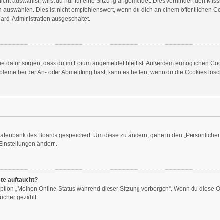
ht auswählst, wirst du nur für eine Sitzung angemeldet. Dies verhindert den Mis
auswählen. Dies ist nicht empfehlenswert, wenn du dich an einem öffentlichen Com
oard-Administration ausgeschaltet.
d die dafür sorgen, dass du im Forum angemeldet bleibst. Außerdem ermöglichen Co
obleme bei der An- oder Abmeldung hast, kann es helfen, wenn du die Cookies lösch
 Datenbank des Boards gespeichert. Um diese zu ändern, gehe in den „Persönlichen 
Einstellungen ändern.
ste auftaucht?
 Option „Meinen Online-Status während dieser Sitzung verbergen“. Wenn du diese O
ucher gezählt.