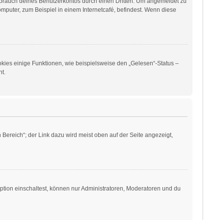
sbrauch deines Benutzerkontos durch einen Dritten. Um angemeldet zu
puter, zum Beispiel in einem Internetcafé, befindest. Wenn diese
okies einige Funktionen, wie beispielsweise den „Gelesen“-Status –
t.
Bereich“; der Link dazu wird meist oben auf der Seite angezeigt,
ption einschaltest, können nur Administratoren, Moderatoren und du