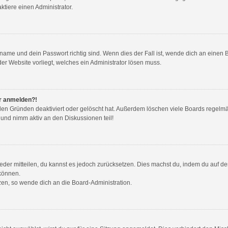
tiere einen Administrator.
name und dein Passwort richtig sind. Wenn dies der Fall ist, wende dich an einen 
der Website vorliegt, welches ein Administrator lösen muss.
hr anmelden?!
den Gründen deaktiviert oder gelöscht hat. Außerdem löschen viele Boards regelmäß
 und nimm aktiv an den Diskussionen teil!
wieder mitteilen, du kannst es jedoch zurücksetzen. Dies machst du, indem du auf d
 können.
tzen, so wende dich an die Board-Administration.