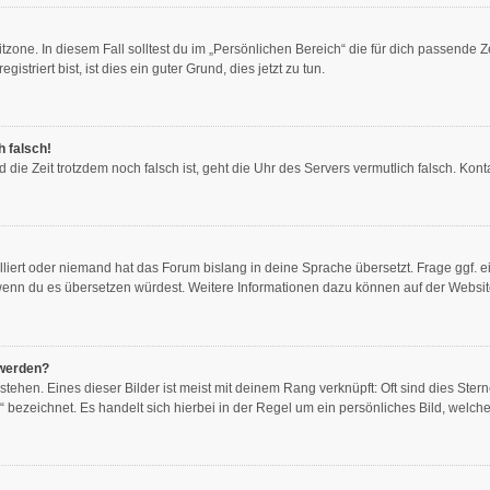
zone. In diesem Fall solltest du im „Persönlichen Bereich“ die für dich passende Ze
triert bist, ist dies ein guter Grund, dies jetzt zu tun.
h falsch!
und die Zeit trotzdem noch falsch ist, geht die Uhr des Servers vermutlich falsch. K
lliert oder niemand hat das Forum bislang in deine Sprache übersetzt. Frage ggf. e
en, wenn du es übersetzen würdest. Weitere Informationen dazu können auf der Websi
 werden?
ehen. Eines dieser Bilder ist meist mit deinem Rang verknüpft: Oft sind dies Ster
 bezeichnet. Es handelt sich hierbei in der Regel um ein persönliches Bild, welche