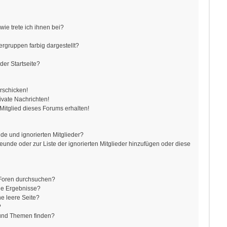
ie trete ich ihnen bei?
gruppen farbig dargestellt?
der Startseite?
rschicken!
vate Nachrichten!
itglied dieses Forums erhalten!
de und ignorierten Mitglieder?
reunde oder zur Liste der ignorierten Mitglieder hinzufügen oder diese
 Foren durchsuchen?
ne Ergebnisse?
e leere Seite?
?
 und Themen finden?