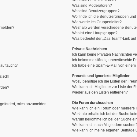
Was sind Administratoren?
Was sind Moderatoren?
Was sind Benutzergruppen?
Wo finde ich die Benutzergruppen und w
Wie werde ich Gruppenleiter?
anmelden?!
Weshalb werden verschiedene Benutzer
Was ist eine Hauptgruppe?
Was bedeutet der „Das Team“-Link auf 
Private Nachrichten
Ich kann keine Privaten Nachrichten ve
Ich bekomme ständig unerwünschte Pri
 auftaucht?
Ich habe eine Spam-E-Mail von einem M
Freunde und ignorierte Mitglieder
alsch!
Wozu benötige ich die Listen der Freun
Wie kann ich Mitglieder zur Liste der F
erden?
wieder aus den Listen entfernen?
Die Foren durchsuchen
fgefordert, mich anzumelden.
Wie kann ich ein Forum oder mehrere
Weshalb erhalte ich bei der Suche kei
Warum bekomme ich bei der Suche ein
Wie kann ich nach Mitgliedern suchen
Wie kann ich meine eigenen Beiträge