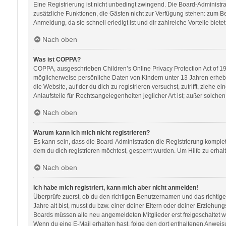
Eine Registrierung ist nicht unbedingt zwingend. Die Board-Administratio
zusätzliche Funktionen, die Gästen nicht zur Verfügung stehen: zum Bei
Anmeldung, da sie schnell erledigt ist und dir zahlreiche Vorteile bietet
Nach oben
Was ist COPPA?
COPPA, ausgeschrieben Children’s Online Privacy Protection Act of 199
möglicherweise persönliche Daten von Kindern unter 13 Jahren erhebe
die Website, auf der du dich zu registrieren versuchst, zutrifft, zieh
Anlaufstelle für Rechtsangelegenheiten jeglicher Art ist; außer solch
Nach oben
Warum kann ich mich nicht registrieren?
Es kann sein, dass die Board-Administration die Registrierung kompl
dem du dich registrieren möchtest, gesperrt wurden. Um Hilfe zu erhal
Nach oben
Ich habe mich registriert, kann mich aber nicht anmelden!
Überprüfe zuerst, ob du den richtigen Benutzernamen und das richti
Jahre alt bist, musst du bzw. einer deiner Eltern oder deiner Erziehung
Boards müssen alle neu angemeldeten Mitglieder erst freigeschaltet werd
Wenn du eine E-Mail erhalten hast, folge den dort enthaltenen Anweis