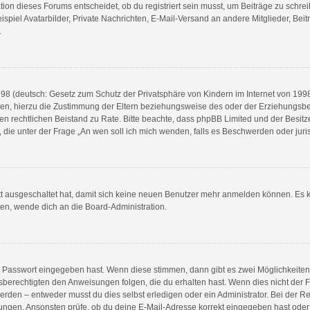
n dieses Forums entscheidet, ob du registriert sein musst, um Beiträge zu schreiben.
spiel Avatarbilder, Private Nachrichten, E-Mail-Versand an andere Mitglieder, Beit
.
8 (deutsch: Gesetz zum Schutz der Privatsphäre von Kindern im Internet von 1998) 
n, hierzu die Zustimmung der Eltern beziehungsweise des oder der Erziehungsberec
e einen rechtlichen Beistand zu Rate. Bitte beachte, dass phpBB Limited und der Bes
en, die unter der Frage „An wen soll ich mich wenden, falls es Beschwerden oder ju
ett ausgeschaltet hat, damit sich keine neuen Benutzer mehr anmelden können. Es 
ten, wende dich an die Board-Administration.
ge Passwort eingegeben hast. Wenn diese stimmen, dann gibt es zwei Möglichkeit
sberechtigten den Anweisungen folgen, die du erhalten hast. Wenn dies nicht der Fal
en – entweder musst du dies selbst erledigen oder ein Administrator. Bei der Regist
ungen. Ansonsten prüfe, ob du deine E-Mail-Adresse korrekt eingegeben hast oder 