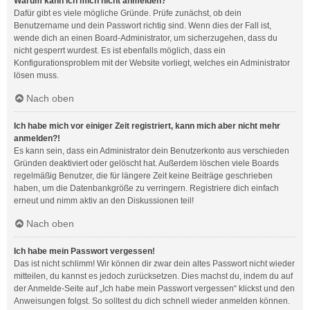
Warum kann ich mich nicht anmelden?
Dafür gibt es viele mögliche Gründe. Prüfe zunächst, ob dein
Benutzername und dein Passwort richtig sind. Wenn dies der Fall ist,
wende dich an einen Board-Administrator, um sicherzugehen, dass du
nicht gesperrt wurdest. Es ist ebenfalls möglich, dass ein
Konfigurationsproblem mit der Website vorliegt, welches ein Administrator
lösen muss.
Nach oben
Ich habe mich vor einiger Zeit registriert, kann mich aber nicht mehr
anmelden?!
Es kann sein, dass ein Administrator dein Benutzerkonto aus verschieden
Gründen deaktiviert oder gelöscht hat. Außerdem löschen viele Boards
regelmäßig Benutzer, die für längere Zeit keine Beiträge geschrieben
haben, um die Datenbankgröße zu verringern. Registriere dich einfach
erneut und nimm aktiv an den Diskussionen teil!
Nach oben
Ich habe mein Passwort vergessen!
Das ist nicht schlimm! Wir können dir zwar dein altes Passwort nicht wieder
mitteilen, du kannst es jedoch zurücksetzen. Dies machst du, indem du auf
der Anmelde-Seite auf „Ich habe mein Passwort vergessen“ klickst und den
Anweisungen folgst. So solltest du dich schnell wieder anmelden können.