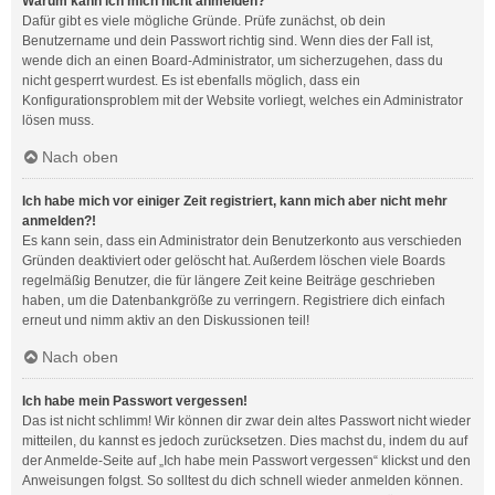
Warum kann ich mich nicht anmelden?
Dafür gibt es viele mögliche Gründe. Prüfe zunächst, ob dein
Benutzername und dein Passwort richtig sind. Wenn dies der Fall ist,
wende dich an einen Board-Administrator, um sicherzugehen, dass du
nicht gesperrt wurdest. Es ist ebenfalls möglich, dass ein
Konfigurationsproblem mit der Website vorliegt, welches ein Administrator
lösen muss.
Nach oben
Ich habe mich vor einiger Zeit registriert, kann mich aber nicht mehr
anmelden?!
Es kann sein, dass ein Administrator dein Benutzerkonto aus verschieden
Gründen deaktiviert oder gelöscht hat. Außerdem löschen viele Boards
regelmäßig Benutzer, die für längere Zeit keine Beiträge geschrieben
haben, um die Datenbankgröße zu verringern. Registriere dich einfach
erneut und nimm aktiv an den Diskussionen teil!
Nach oben
Ich habe mein Passwort vergessen!
Das ist nicht schlimm! Wir können dir zwar dein altes Passwort nicht wieder
mitteilen, du kannst es jedoch zurücksetzen. Dies machst du, indem du auf
der Anmelde-Seite auf „Ich habe mein Passwort vergessen“ klickst und den
Anweisungen folgst. So solltest du dich schnell wieder anmelden können.