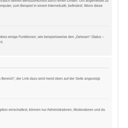
sbrauch deines Benutzerkontos durch einen Dritten. Um angemeldet zu
puter, zum Beispiel in einem Internetcafé, befindest. Wenn diese
okies einige Funktionen, wie beispielsweise den „Gelesen“-Status –
t.
Bereich“; der Link dazu wird meist oben auf der Seite angezeigt,
ption einschaltest, können nur Administratoren, Moderatoren und du