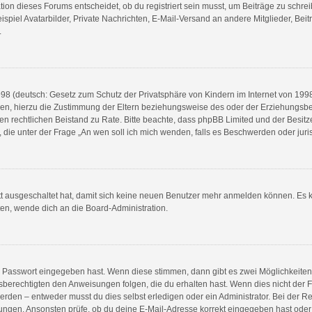
n dieses Forums entscheidet, ob du registriert sein musst, um Beiträge zu schreiben.
spiel Avatarbilder, Private Nachrichten, E-Mail-Versand an andere Mitglieder, Beit
.
8 (deutsch: Gesetz zum Schutz der Privatsphäre von Kindern im Internet von 1998) 
n, hierzu die Zustimmung der Eltern beziehungsweise des oder der Erziehungsberec
e einen rechtlichen Beistand zu Rate. Bitte beachte, dass phpBB Limited und der Bes
en, die unter der Frage „An wen soll ich mich wenden, falls es Beschwerden oder ju
ett ausgeschaltet hat, damit sich keine neuen Benutzer mehr anmelden können. Es 
ten, wende dich an die Board-Administration.
ge Passwort eingegeben hast. Wenn diese stimmen, dann gibt es zwei Möglichkeit
sberechtigten den Anweisungen folgen, die du erhalten hast. Wenn dies nicht der Fal
en – entweder musst du dies selbst erledigen oder ein Administrator. Bei der Regist
ungen. Ansonsten prüfe, ob du deine E-Mail-Adresse korrekt eingegeben hast oder 