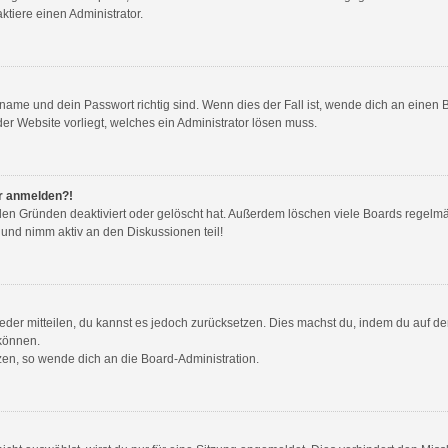
tiere einen Administrator.
name und dein Passwort richtig sind. Wenn dies der Fall ist, wende dich an einen 
der Website vorliegt, welches ein Administrator lösen muss.
hr anmelden?!
den Gründen deaktiviert oder gelöscht hat. Außerdem löschen viele Boards regelmäß
 und nimm aktiv an den Diskussionen teil!
wieder mitteilen, du kannst es jedoch zurücksetzen. Dies machst du, indem du auf d
 können.
tzen, so wende dich an die Board-Administration.