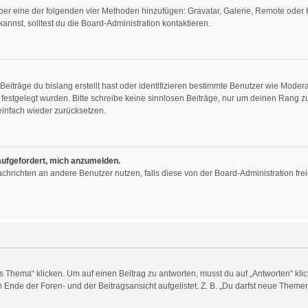
 über eine der folgenden vier Methoden hinzufügen: Gravatar, Galerie, Remote ode
nst, solltest du die Board-Administration kontaktieren.
eiträge du bislang erstellt hast oder identifizieren bestimmte Benutzer wie Mode
n festgelegt wurden. Bitte schreibe keine sinnlosen Beiträge, nur um deinen Rang
infach wieder zurücksetzen.
 aufgefordert, mich anzumelden.
 Nachrichten an andere Benutzer nutzen, falls diese von der Board-Administration 
ema“ klicken. Um auf einen Beitrag zu antworten, musst du auf „Antworten“ klicken
Ende der Foren- und der Beitragsansicht aufgelistet. Z. B. „Du darfst neue Themen 