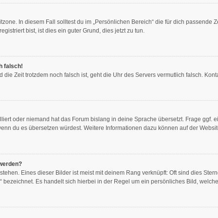
zone. In diesem Fall solltest du im „Persönlichen Bereich“ die für dich passende Ze
triert bist, ist dies ein guter Grund, dies jetzt zu tun.
h falsch!
und die Zeit trotzdem noch falsch ist, geht die Uhr des Servers vermutlich falsch. K
lliert oder niemand hat das Forum bislang in deine Sprache übersetzt. Frage ggf. e
en, wenn du es übersetzen würdest. Weitere Informationen dazu können auf der Websi
 werden?
ehen. Eines dieser Bilder ist meist mit deinem Rang verknüpft: Oft sind dies Ster
 bezeichnet. Es handelt sich hierbei in der Regel um ein persönliches Bild, welche