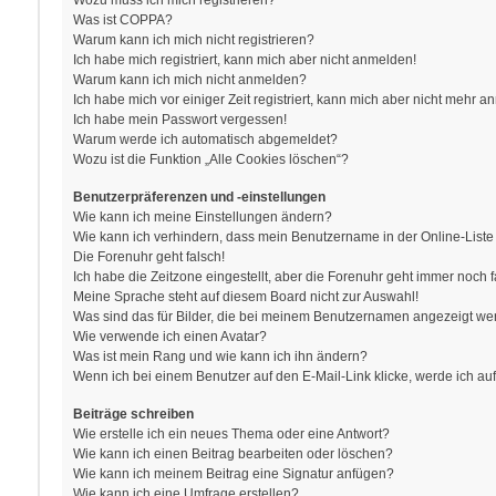
Wozu muss ich mich registrieren?
Was ist COPPA?
Warum kann ich mich nicht registrieren?
Ich habe mich registriert, kann mich aber nicht anmelden!
Warum kann ich mich nicht anmelden?
Ich habe mich vor einiger Zeit registriert, kann mich aber nicht mehr 
Ich habe mein Passwort vergessen!
Warum werde ich automatisch abgemeldet?
Wozu ist die Funktion „Alle Cookies löschen“?
Benutzerpräferenzen und -einstellungen
Wie kann ich meine Einstellungen ändern?
Wie kann ich verhindern, dass mein Benutzername in der Online-Liste
Die Forenuhr geht falsch!
Ich habe die Zeitzone eingestellt, aber die Forenuhr geht immer noch f
Meine Sprache steht auf diesem Board nicht zur Auswahl!
Was sind das für Bilder, die bei meinem Benutzernamen angezeigt w
Wie verwende ich einen Avatar?
Was ist mein Rang und wie kann ich ihn ändern?
Wenn ich bei einem Benutzer auf den E-Mail-Link klicke, werde ich au
Beiträge schreiben
Wie erstelle ich ein neues Thema oder eine Antwort?
Wie kann ich einen Beitrag bearbeiten oder löschen?
Wie kann ich meinem Beitrag eine Signatur anfügen?
Wie kann ich eine Umfrage erstellen?