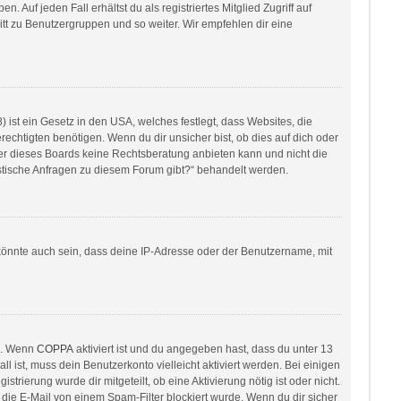
 Auf jeden Fall erhältst du als registriertes Mitglied Zugriff auf
ritt zu Benutzergruppen und so weiter. Wir empfehlen dir eine
ist ein Gesetz in den USA, welches festlegt, dass Websites, die
htigten benötigen. Wenn du dir unsicher bist, ob dies auf dich oder
itzer dieses Boards keine Rechtsberatung anbieten kann und nicht die
ristische Anfragen zu diesem Forum gibt?“ behandelt werden.
könnte auch sein, dass deine IP-Adresse oder der Benutzername, mit
en. Wenn
COPPA
aktiviert ist und du angegeben hast, dass du unter 13
l ist, muss dein Benutzerkonto vielleicht aktiviert werden. Bei einigen
rierung wurde dir mitgeteilt, ob eine Aktivierung nötig ist oder nicht.
die E-Mail von einem Spam-Filter blockiert wurde. Wenn du dir sicher