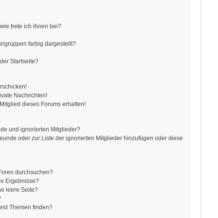
ie trete ich ihnen bei?
gruppen farbig dargestellt?
der Startseite?
rschicken!
vate Nachrichten!
itglied dieses Forums erhalten!
de und ignorierten Mitglieder?
reunde oder zur Liste der ignorierten Mitglieder hinzufügen oder diese
 Foren durchsuchen?
ne Ergebnisse?
e leere Seite?
?
 und Themen finden?