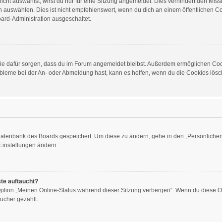
ht auswählst, wirst du nur für eine Sitzung angemeldet. Dies verhindert den Mis
auswählen. Dies ist nicht empfehlenswert, wenn du dich an einem öffentlichen Com
oard-Administration ausgeschaltet.
d die dafür sorgen, dass du im Forum angemeldet bleibst. Außerdem ermöglichen Co
obleme bei der An- oder Abmeldung hast, kann es helfen, wenn du die Cookies lösch
 Datenbank des Boards gespeichert. Um diese zu ändern, gehe in den „Persönlichen 
Einstellungen ändern.
ste auftaucht?
 Option „Meinen Online-Status während dieser Sitzung verbergen“. Wenn du diese O
ucher gezählt.