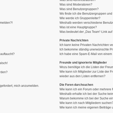
Was sind Administratoren?
Was sind Moderatoren?
Was sind Benutzergruppen?
Wo finde ich die Benutzergruppen und w
Wie werde ich Gruppenleiter?
anmelden?!
Weshalb werden verschiedene Benutzer
Was ist eine Hauptgruppe?
Was bedeutet der „Das Team“-Link auf 
Private Nachrichten
Ich kann keine Privaten Nachrichten ve
Ich bekomme ständig unerwünschte Pri
 auftaucht?
Ich habe eine Spam-E-Mail von einem M
Freunde und ignorierte Mitglieder
alsch!
Wozu benötige ich die Listen der Freun
Wie kann ich Mitglieder zur Liste der F
erden?
wieder aus den Listen entfernen?
Die Foren durchsuchen
fgefordert, mich anzumelden.
Wie kann ich ein Forum oder mehrere
Weshalb erhalte ich bei der Suche kei
Warum bekomme ich bei der Suche ein
Wie kann ich nach Mitgliedern suchen
Wie kann ich meine eigenen Beiträge