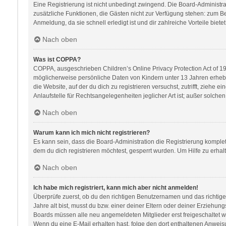
Eine Registrierung ist nicht unbedingt zwingend. Die Board-Administratio
zusätzliche Funktionen, die Gästen nicht zur Verfügung stehen: zum Bei
Anmeldung, da sie schnell erledigt ist und dir zahlreiche Vorteile bietet
Nach oben
Was ist COPPA?
COPPA, ausgeschrieben Children’s Online Privacy Protection Act of 199
möglicherweise persönliche Daten von Kindern unter 13 Jahren erhebe
die Website, auf der du dich zu registrieren versuchst, zutrifft, zieh
Anlaufstelle für Rechtsangelegenheiten jeglicher Art ist; außer solch
Nach oben
Warum kann ich mich nicht registrieren?
Es kann sein, dass die Board-Administration die Registrierung kompl
dem du dich registrieren möchtest, gesperrt wurden. Um Hilfe zu erhal
Nach oben
Ich habe mich registriert, kann mich aber nicht anmelden!
Überprüfe zuerst, ob du den richtigen Benutzernamen und das richti
Jahre alt bist, musst du bzw. einer deiner Eltern oder deiner Erziehung
Boards müssen alle neu angemeldeten Mitglieder erst freigeschaltet werd
Wenn du eine E-Mail erhalten hast, folge den dort enthaltenen Anweis