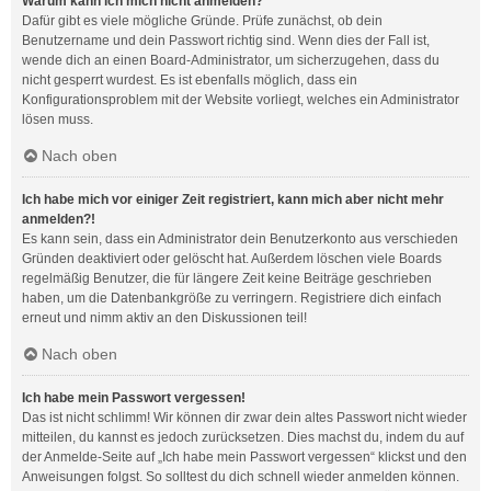
Warum kann ich mich nicht anmelden?
Dafür gibt es viele mögliche Gründe. Prüfe zunächst, ob dein
Benutzername und dein Passwort richtig sind. Wenn dies der Fall ist,
wende dich an einen Board-Administrator, um sicherzugehen, dass du
nicht gesperrt wurdest. Es ist ebenfalls möglich, dass ein
Konfigurationsproblem mit der Website vorliegt, welches ein Administrator
lösen muss.
Nach oben
Ich habe mich vor einiger Zeit registriert, kann mich aber nicht mehr
anmelden?!
Es kann sein, dass ein Administrator dein Benutzerkonto aus verschieden
Gründen deaktiviert oder gelöscht hat. Außerdem löschen viele Boards
regelmäßig Benutzer, die für längere Zeit keine Beiträge geschrieben
haben, um die Datenbankgröße zu verringern. Registriere dich einfach
erneut und nimm aktiv an den Diskussionen teil!
Nach oben
Ich habe mein Passwort vergessen!
Das ist nicht schlimm! Wir können dir zwar dein altes Passwort nicht wieder
mitteilen, du kannst es jedoch zurücksetzen. Dies machst du, indem du auf
der Anmelde-Seite auf „Ich habe mein Passwort vergessen“ klickst und den
Anweisungen folgst. So solltest du dich schnell wieder anmelden können.