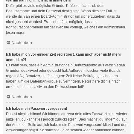
Warum kann ich mich nicht anmelden?
Dafür gibt es viele mögliche Gründe. Prüfe zunächst, ob dein
Benutzername und dein Passwort richtig sind. Wenn dies der Fall ist,
wende dich an einen Board-Administrator, um sicherzugehen, dass du
nicht gesperrt wurdest. Es ist ebenfalls möglich, dass ein
Konfigurationsproblem mit der Website vorliegt, welches ein Administrator
lösen muss.
Nach oben
Ich habe mich vor einiger Zeit registriert, kann mich aber nicht mehr
anmelden?!
Es kann sein, dass ein Administrator dein Benutzerkonto aus verschieden
Gründen deaktiviert oder gelöscht hat. Außerdem löschen viele Boards
regelmäßig Benutzer, die für längere Zeit keine Beiträge geschrieben
haben, um die Datenbankgröße zu verringern. Registriere dich einfach
erneut und nimm aktiv an den Diskussionen teil!
Nach oben
Ich habe mein Passwort vergessen!
Das ist nicht schlimm! Wir können dir zwar dein altes Passwort nicht wieder
mitteilen, du kannst es jedoch zurücksetzen. Dies machst du, indem du auf
der Anmelde-Seite auf „Ich habe mein Passwort vergessen“ klickst und den
Anweisungen folgst. So solltest du dich schnell wieder anmelden können.