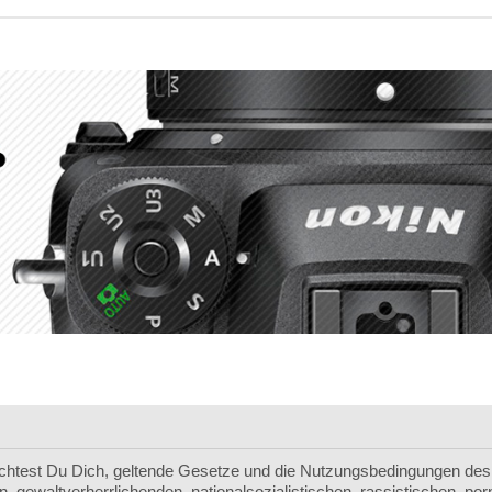
chtest Du Dich, geltende Gesetze und die Nutzungsbedingungen des 
, gewaltverherrlichenden, nationalsozialistischen, rassistischen, p