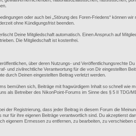
hen.
edingungen oder auch bei „Störung des Foren-Friedens“ können wi
derzeit ohne Kündigungsfrist beenden.
ischt Deine Mitgliedschaft automatisch. Einen Anspruch auf Mitgli
eben. Die Mitgliedschaft ist kostenfrei.
veröffentlichen, über deren Nutzungs- und Veröffentlichungsrechte Du
 und zivilrechtliche Verantwortung für die von Dir eingestellten Beit
te durch Deinen eingestellten Beitrag verletzt werden.
s bemühen sich, Beiträge mit fragwürdigem Inhalt so schnell wie m
r uns als Betreiber des NikonPoint-Forums im Sinne des § 5 II TDG/
ei der Registrierung, dass jeder Beitrag in diesem Forum die Meinu
ur für ihre eigenen Beiträge verantwortlich sind. Du akzeptierst dar
h eigenem Ermessen zu entfernen, zu bearbeiten, zu verschieben o