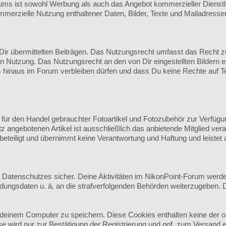
s ist sowohl Werbung als auch das Angebot kommerzieller Dienstlei
mmerzielle Nutzung enthaltener Daten, Bilder, Texte und Mailadresse
r übermittelten Beiträgen. Das Nutzungsrecht umfasst das Recht zur 
n Nutzung. Das Nutzungsrecht an den von Dir eingestellten Bildern e
hinaus im Forum verbleiben dürfen und dass Du keine Rechte auf Te
m für den Handel gebrauchter Fotoartikel und Fotozubehör zur Verfügu
z angebotenen Artikel ist ausschließlich das anbietende Mitglied ve
beteiligt und übernimmt keine Verantwortung und Haftung und leistet
en Datenschutzes sicher. Deine Aktivitäten im NikonPoint-Forum werd
ndungsdaten u. ä. an die strafverfolgenden Behörden weiterzugeben.
deinem Computer zu speichern. Diese Cookies enthalten keine der 
e wird nur zur Bestätigung der Registrierung und ggf. zum Versand