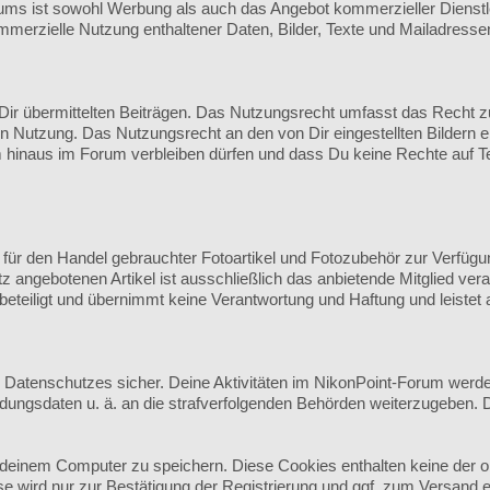
s ist sowohl Werbung als auch das Angebot kommerzieller Dienstlei
mmerzielle Nutzung enthaltener Daten, Bilder, Texte und Mailadresse
r übermittelten Beiträgen. Das Nutzungsrecht umfasst das Recht zur 
n Nutzung. Das Nutzungsrecht an den von Dir eingestellten Bildern e
hinaus im Forum verbleiben dürfen und dass Du keine Rechte auf Te
m für den Handel gebrauchter Fotoartikel und Fotozubehör zur Verfügu
z angebotenen Artikel ist ausschließlich das anbietende Mitglied ve
beteiligt und übernimmt keine Verantwortung und Haftung und leistet
en Datenschutzes sicher. Deine Aktivitäten im NikonPoint-Forum werd
ndungsdaten u. ä. an die strafverfolgenden Behörden weiterzugeben.
deinem Computer zu speichern. Diese Cookies enthalten keine der 
e wird nur zur Bestätigung der Registrierung und ggf. zum Versand