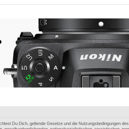
chtest Du Dich, geltende Gesetze und die Nutzungsbedingungen des 
, gewaltverherrlichenden, nationalsozialistischen, rassistischen, p