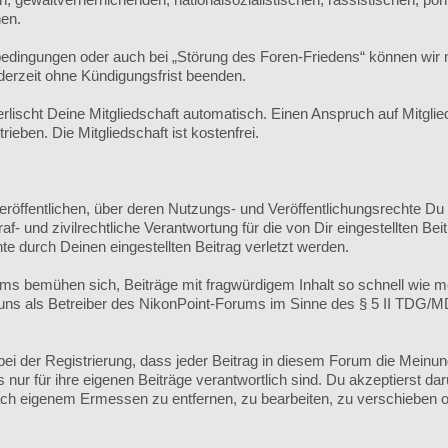
hen.
edingungen oder auch bei „Störung des Foren-Friedens“ können wi
derzeit ohne Kündigungsfrist beenden.
ischt Deine Mitgliedschaft automatisch. Einen Anspruch auf Mitgli
eben. Die Mitgliedschaft ist kostenfrei.
veröffentlichen, über deren Nutzungs- und Veröffentlichungsrechte Du
 und zivilrechtliche Verantwortung für die von Dir eingestellten Beit
te durch Deinen eingestellten Beitrag verletzt werden.
s bemühen sich, Beiträge mit fragwürdigem Inhalt so schnell wie m
r uns als Betreiber des NikonPoint-Forums im Sinne des § 5 II TDG/
ei der Registrierung, dass jeder Beitrag in diesem Forum die Meinu
ur für ihre eigenen Beiträge verantwortlich sind. Du akzeptierst dar
h eigenem Ermessen zu entfernen, zu bearbeiten, zu verschieben o